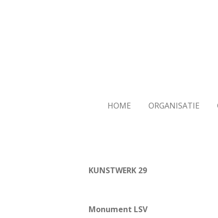
Ga
direct
naar
de
hoofdinhoud
HOME
ORGANISATIE
KUNSTWERK 29
Monument LSV