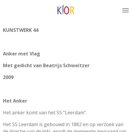
Ga
direct
naar
de
KUNSTWERK 44
hoofdinhoud
Anker met Vlag
Met gedicht van Beatrijs Schweitzer
2009
Het Anker
Het anker komt van het SS “Leerdam”.
Het SS Leerdam is gebouwd in 1882 en op verzoek van
de directie van de HAL wordt de gemeente gevraagd om