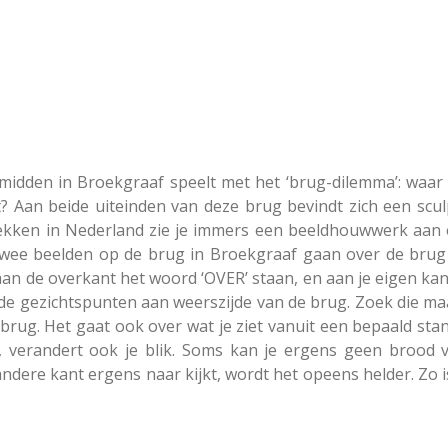
midden in Broekgraaf speelt met het ‘brug-dilemma’: waa
 Aan beide uiteinden van deze brug bevindt zich een sculp
lekken in Nederland zie je immers een beeldhouwwerk aan 
 twee beelden op de brug in Broekgraaf gaan over de brug z
 aan de overkant het woord ‘OVER’ staan, en aan je eigen k
lde gezichtspunten aan weerszijde van de brug. Zoek die maa
rug. Het gaat ook over wat je ziet vanuit een bepaald stan
rt, verandert ook je blik. Soms kan je ergens geen brood
ndere kant ergens naar kijkt, wordt het opeens helder. Zo is