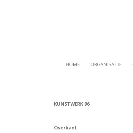
Ga
direct
naar
de
hoofdinhoud
HOME
ORGANISATIE
KUNSTWERK 96
Overkant