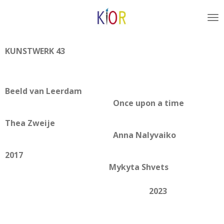
Ga
direct
naar
de
KUNSTWERK 43
hoofdinhoud
Beeld van Leerdam
Once upon a time
Thea Zweije
Anna Nalyvaiko
2017
Mykyta Shvets
2023